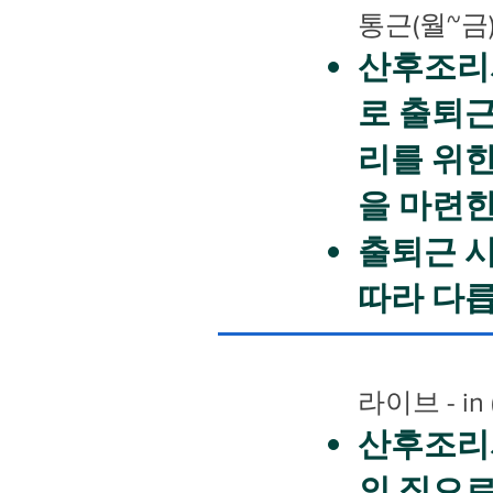
통근(월~금
산후조리
로 출퇴
리를 위한
을 마련
출퇴근 
따라 다릅
라이브 - in 
산후조리
의 집으