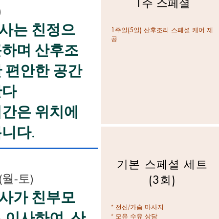
1주 스페셜
)
사는 친정으
1주일(5일) 산후조리 스페셜 케어 제
공
근하며 산후조
 편안한 공간
한다
시간은 위치에
니다.
기본 스페셜 세트
(월-토)
(3회)
사가 친부모
* 전신/가슴 마사지
로 이사하여 산
* 모유 수유 상담