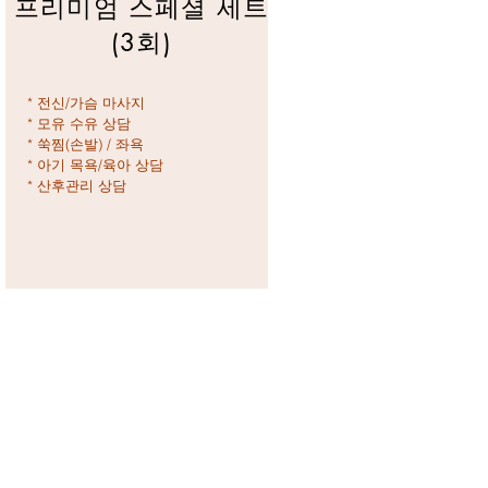
프리미엄 스페셜 세트
(3회)
* 전신/가슴 마사지
* 모유 수유 상담
* 쑥찜(손발) / 좌욕
* 아기 목욕/육아 상담
* 산후관리 상담